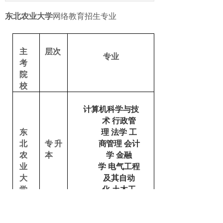
东北农业大学
网络教育招生专业
主
层次
专业
考
院
校
计算机科学与技
术
行政管
东
理
法学
工
北
商管理
会计
专升
农
学
金融
本
业
学
电气工程
大
及其自动
学
化
土木工
程
水利水电
工程