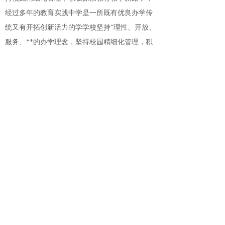
经过多年的教育实践
中学是一所既有优良办学传
统又有
开拓创新活力的学学校坚持“理性、开放、
服务、**
的办学理念，坚持校园精细化管理，积
极探索教育教
学新路子，经过多年的教育实践
文本
没有文本
没有文本
134-7538-0139
24小时服务热线
COPYRIGHT ©2004-2014
版权所有 © 泰安高联文化培训学校 未经许可 严禁复制 沪