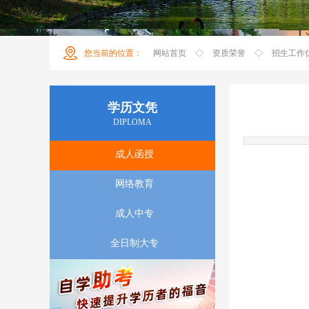
您当前的位置
：
网站首页
◇
资质荣誉
◇
招生工作
学历文凭
DIPLOMA
成人函授
网络教育
成人中专
全日制大专