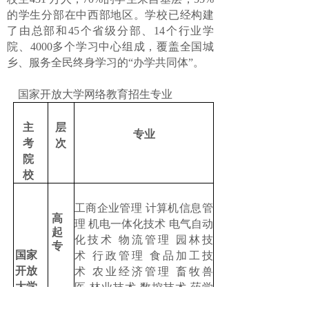
的学生分部在中西部地区。学校已经构建
了由总部和45个省级分部、14个行业学
院、4000多个学习中心组成，覆盖全国城
乡、服务全民终身学习的“办学共同体”。
国家开放大学
网络教育招生专业
主
层
专业
考
次
院
校
工商企业管理
计算机信息管
高
理
机电一体化技术
电气自动
起
化技术
物流管理
园林技
专
国家
术
行政管理
食品加工技
开放
术
农业经济管理
畜牧兽
大学
医
林业技术
数控技术
药学
汉语言文学
行政管理
会